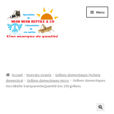
Aller
Aller
Menu
à
au
la
contenu
navigation
Accueil
Actualités
Boutique
Accueil
Insectes vivants
Grillons domestiques (Acheta
domestica)
Grillons domestiques micro
Grillons domestiques
Conditions générales de vente
microBoîte transparenteQuantité Env.150 grillons
Liste des Salons en France et en Europe
Mon compte