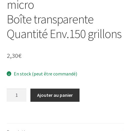
micro
Boîte transparente
Quantité Env.150 grillons
2,30
€
En stock (peut être commandé)
quantité
Ajouter au panier
de
Grillons
domestiques
microBoîte
transparenteQuantité